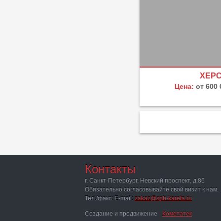
ХЕР
Цена:
от 600
Контакты
г. Санкт-Петербург, Невский проспект, д.86
Обязательно согласовывайте свой визит к нам.
Тел./факс: E-mail:
zakaz@spb-kareta.ru
Создание и продвижение -
Кометатек