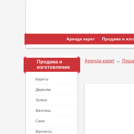
Аренда карет
Продажа и изг
Аренда карет
→
Лоша
Продажа и
изготовление
Кареты
Двуколки
Телеги
Фаэтоны
Сани
Вагонеты