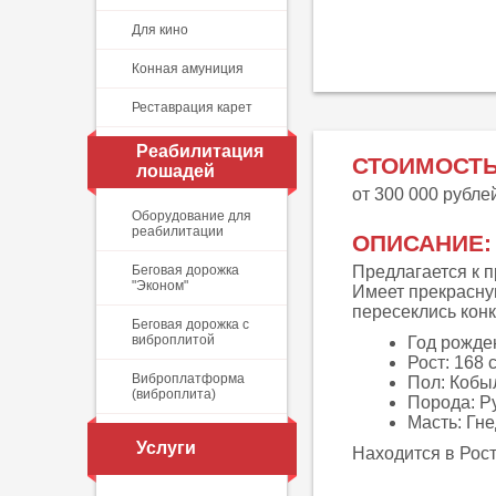
Для кино
Конная амуниция
Реставрация карет
Реабилитация
СТОИМОСТЬ
лошадей
от 300 000 рубле
Оборудование для
реабилитации
ОПИСАНИЕ:
Беговая дорожка
Предлагается к 
"Эконом"
Имеет прекрасну
пересеклись конк
Беговая дорожка с
виброплитой
Год рожде
Рост: 168 
Виброплатформа
Пол: Кобы
(виброплита)
Порода: Р
Масть: Гн
Услуги
Находится в Рост