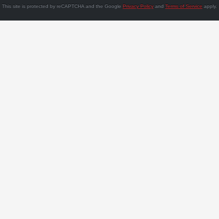
This site is protected by reCAPTCHA and the Google
Privacy Policy
and
Terms of Service
apply.