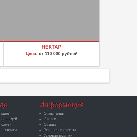
НЕКТАР
Цена:
от 110 000 рублей
да
Информация
 карет
О компании
 лошадей
Статьи
 саней
Отзывы
 прогулки
Вопросы и ответы
Условия покупки