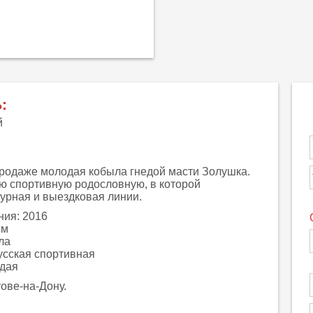
:
й
продаже молодая кобыла гнедой масти Золушка.
ю спортивную родословную, в которой
урная и выездковая линии.
ния: 2016
см
ла
усская спортивная
едая
ове-на-Дону.